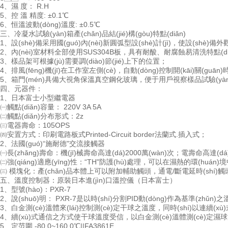
4、濕 度： R.H
5、控 溫 精度: ±0.1℃
6、恒溫波動(dòng)溫度: ±0.5℃
三、冷凝水試驗(yàn)箱產(chǎn)品結(jié)構(gòu)特點(diǎn)
1、設(shè)備采用國(guó)內(nèi)新圓弧型設(shè)計(jì)，使設(shè)備外觀
2、內(nèi)室材料全部使用SUS304B板，具有耐酸、耐腐蝕易清洗特點(di
3、樣品架可根據(jù)需要調(diào)節(jié)上下的位置；
4、排風(fēng)機(jī)在工作室左側(cè)，自動(dòng)控制開(kāi)關(guān)時(s
5、箱門(mén)具備大視角保溫真空鋼化玻璃，便于用戶視察樣品試驗(yàn)
四、
元器件：
1、日本富士小型繼電器
㈠觸點(diǎn)容量： 220V 3A 5A
㈡觸點(diǎn)分布形式：2z
㈢電器壽命：105OPS
㈣安置方式：印刷電路板式Printed-Circuit border法蘭式.插入式；
2、法國(guó)“施耐德"交流接觸器
㈠長(zhǎng)壽命：機(jī)械壽命高達(dá)2000萬(wàn)次；電壽命高達(dá)
㈡強(qiáng)適應(yīng)性：“TH"防護(hù)處理，可以在濕熱的環(huán
㈢ 模塊化：產(chǎn)品本體上可以附加輔助觸頭，通電/斷電延時(shí)觸頭，
五、溫度控制器：原裝日本進(jìn)口溫控儀（日本富士）
1、型號(hào)：PXR-7
2、說(shuō)明： PXR-7是以時(shí)分割PID動(dòng)作為基準(zhǔn)之溫度
3、白金測(cè)溫體來(lái)控制測(cè)定干球之溫度，同時(shí)以連續(
4、續(xù)式通信之方式使干球溫度受信，以白金測(cè)溫體測(cè)定濕球溫
5、定范圍 -80.0~160.0℃||FA3861E