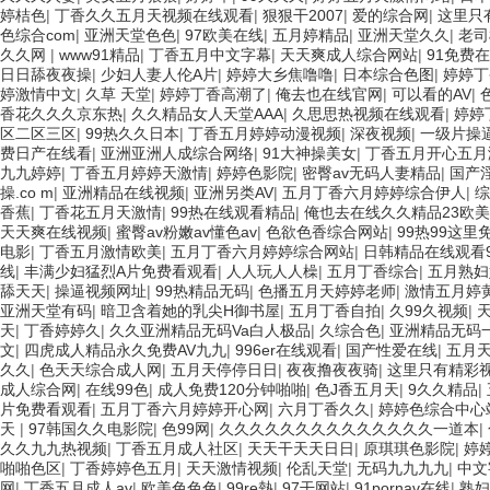
低氣壓試驗(yàn)箱系列
婷桔色
|
丁香久久五月天视频在线观看
|
狠狠干2007
|
爱的综合网
|
这里只有
色综合com
|
亚洲天堂色色
|
97欧美在线
|
五月婷精品
|
亚洲天堂久久
|
老司
二次元影像測(cè)量?jī)x
久久网
|
www91精品
|
丁香五月中文字幕
|
天天爽成人综合网站
|
91免费
日日舔夜夜操
|
少妇人妻人伦A片
|
婷婷大乡焦噜噜
|
日本综合色图
|
婷婷丁
試驗(yàn)臺(tái)系列
婷激情中文
|
久草 天堂
|
婷婷丁香高潮了
|
俺去也在线官网
|
可以看的AV
|
塑料材料阻燃性能測(cè)試系列
香花久久久京东热
|
久久精品女人天堂AAA
|
久思思热视频在线观看
|
婷婷
区二区三区
|
99热久久日本
|
丁香五月婷婷动漫视频
|
深夜视频
|
一级片操
換氣老化試驗(yàn)箱系列
费日产在线看
|
亚洲亚洲人成综合网络
|
91大神操美女
|
丁香五月开心五月
九九婷婷
|
丁香五月婷婷天激情
|
婷婷色影院
|
密臀av无码人妻精品
|
国产
試驗(yàn)機(jī)
操.co m
|
亚洲精品在线视频
|
亚洲另类AV
|
五月丁香六月婷婷综合伊人
|
综
試驗(yàn)箱
香蕉
|
丁香花五月天激情
|
99热在线观看精品
|
俺也去在线久久精品23欧美
天天爽在线视频
|
蜜臀av粉嫩av懂色av
|
色欲色香综合网站
|
99热99这里
二氧化碳培養(yǎng)箱
电影
|
丁香五月激情欧美
|
五月丁香六月婷婷综合网站
|
日韩精品在线观看
线
|
丰满少妇猛烈A片免费看观看
|
人人玩人人橾
|
五月丁香综合
|
五月熟妇
溫升試驗(yàn)機(jī)
舔天天
|
操逼视频网址
|
99热精品无码
|
色播五月天婷婷老师
|
激情五月婷
觸摸熔體流動(dòng)速率儀
亚洲天堂有码
|
暗卫含着她的乳尖H御书屋
|
五月丁香自拍
|
久99久视频
|
天
|
丁香婷婷久
|
久久亚洲精品无码Va白人极品
|
久综合色
|
亚洲精品无码
粗糙度輪廓儀
文
|
四虎成人精品永久免费AV九九
|
996er在线观看
|
国产性爱在线
|
五月
久久
|
色天天综合成人网
|
五月天停停日日
|
夜夜撸夜夜骑
|
这里只有精彩
恒溫恒濕稱重系統(tǒng)
成人综合网
|
在线99色
|
成人免费120分钟啪啪
|
色J香五月天
|
9久久精品
|
瞬斷測(cè)試儀
片免费看观看
|
五月丁香六月婷婷开心网
|
六月丁香久久
|
婷婷色综合中心
天
|
97韩国久久电影院
|
色99网
|
久久久久久久久久久久久久久久一道本
|
熔噴布顆粒過濾效率試驗(yàn)臺(tái)
久久九九热视频
|
丁香五月成人社区
|
天天干天天日日
|
原琪琪色影院
|
婷
啪啪色区
|
丁香婷婷色五月
|
天天激情视频
|
伦乱天堂
|
无码九九九九
|
中文
細(xì)菌過濾效率（BFE）檢測(cè)儀
网
|
丁香五月成人av
|
欧美色色色
|
99re熱
|
97干网站
|
91pornav在线
|
熟妇