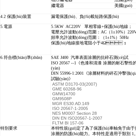
繼電器
美國(guó)
4.2
保護(hù)裝置
漏電保護(hù)、負(fù)載短路保護(hù)
5.
電源
5.5KW AC220V
單相零線
+
保護(hù)地線；
電壓允許波動(dòng)范圍：
AC
（
1
±
10%
）
220
頻率允許波動(dòng)范圍：（
1
±
1%
）
50Hz
保護(hù)地線接地電阻小于
4
Ω；
6.
符合標(biāo)準(zhǔn)
SAE J400
汽車表面涂層的抗碎石測(cè)試
ISO 20567 --1
《色漆和清漆
涂層的耐石擊性的測
(yàn)
DIN 55996-1:2001
《涂層材料的碎石沖擊強(qián
試驗(yàn)》
ASTM D3170-03(2007)
GME 60268-96
GMW14700
GM9508P
MGR ES30.AD.149
ISO 20567-1-2005
NES M0007 Section 28
DIN EN ISO20567-1-2007
FLTM BI 157-06
特別要求
本特性規(guī)定了為了保護(hù)車軸免于由于拋
涂層的防護(hù)能力。本特性是適用于類別
1