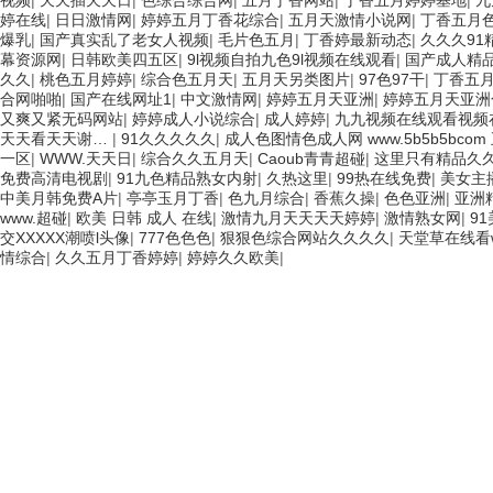
视频
|
天天插天天日
|
色综合综合网
|
五月丁香网站
|
丁香五月婷婷基地
|
九
婷在线
|
日日激情网
|
婷婷五月丁香花综合
|
五月天激情小说网
|
丁香五月
爆乳
|
国产真实乱了老女人视频
|
毛片色五月
|
丁香婷最新动态
|
久久久91
幕资源网
|
日韩欧美四五区
|
9l视频自拍九色9l视频在线观看
|
国产成人精品
久久
|
桃色五月婷婷
|
综合色五月天
|
五月天另类图片
|
97色97干
|
丁香五
合网啪啪
|
国产在线网址1
|
中文激情网
|
婷婷五月天亚洲
|
婷婷五月天亚洲
又爽又紧无码网站
|
婷婷成人小说综合
|
成人婷婷
|
九九视频在线观看视频
天天看天天谢…
|
91久久久久久
|
成人色图情色成人网 www.5b5b5bcom
一区
|
WWW.天天日
|
综合久久五月天
|
Caoub青青超碰
|
这里只有精品久
免费高清电视剧
|
91九色精品熟女内射
|
久热这里
|
99热在线免费
|
美女主
中美月韩免费A片
|
亭亭玉月丁香
|
色九月综合
|
香蕉久操
|
色色亚洲
|
亚洲
www.超碰
|
欧美 日韩 成人 在线
|
激情九月天天天天婷婷
|
激情熟女网
|
9
交XXXXX潮喷l头像
|
777色色色
|
狠狠色综合网站久久久久
|
天堂草在线看
情综合
|
久久五月丁香婷婷
|
婷婷久久欧美
|