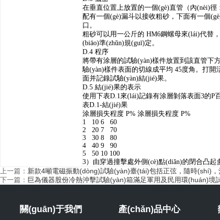
在垂直位置上放置的一個(gè)直管（內(nèi)徑
配有一個(gè)漏斗以接收粗砂，下面有一個(gè)
口。
粗砂可以用一公斤的
HM6
鋼螺母來(lái)代替
(biāo)準(zhǔn)規(guī)定。
D.4
程序
將帶有涂層的試驗(yàn)樣件放置到該直管下
驗(yàn)樣件表面的切線成平均
45
度角。打
面并記錄試驗(yàn)結(jié)果。
D.5
結(jié)果的表示
使用下表
D.1
來(lái)記錄有涂層剝落表面
3
的
P
表
D.1-
結(jié)果
涂層損失程度
P%
涂層損失程度
P%
1 10 6 60
2 20 7 70
3 30 8 80
4 40 9 90
5 50 10 100
3
）由穿過撞擊處外側(cè)點(diǎn)的閉合凸起
上一篇：
新款4噸電磁振動(dòng)試驗(yàn)臺(tái)包括正弦，隨時(
下一篇：
巨為儀器股份冷熱沖擊試驗(yàn)箱滿足軍用及民用環(huán)境試驗(yà
關(guān)于我們
產(chǎn)品中心