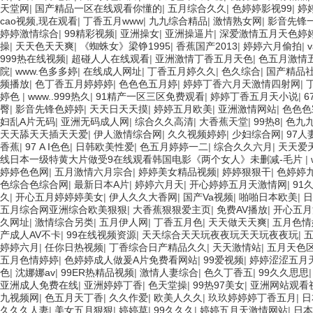
沙塵淋雨試驗(yàn)箱裝置系列
天堂网
|
国产精品一区在线观看你懂的
|
五月综合久久
|
色婷婷影视99
|
婷
cao视频,现在观看
|
丁香五月www
|
九九综合精品
|
激情熟女网
|
影音先锋
振動(dòng)試驗(yàn)臺(tái)系列
婷婷激情综合
|
99精彩视频
|
亚洲操女
|
亚洲操逼片
|
深爱激情五月天色婷
操
|
天天色天天爽
|
《蜘蛛女》梁铮1995
|
香蕉国产2013
|
婷婷六月偷拍
|
橡膠試驗(yàn)設(shè)備系列
999热在线视频
|
超碰人人在线观看
|
亚洲激情丁香五月天色
|
色五月激情
試驗(yàn)箱零部件系列
院
|
www.色多多婷
|
在线成人网址
|
丁香五月婷久久
|
色久综合
|
国产精品
频播放
|
色丁香五月婷婷婷
|
色色色五月婷
|
婷婷丁香六月天激情四射网
|
蒸汽噴射試驗(yàn)箱
婷色
|
www..999热久
|
91精产一区三区免费观看
|
婷婷丁香五月天小说
|
6
臀
|
影音先锋色婷婷
|
天天日天天摸
|
婷婷五月欧美
|
亚洲激情网站
|
色色色
循環(huán)腐蝕試驗(yàn)箱
妇乱A片无码
|
亚洲无码成人网
|
综合久久高清
|
大香蕉天堂
|
99热8
|
色九
cass酸性腐蝕試驗(yàn)箱
天天舔天天插天天爱
|
伊人激情综合网
|
久久视频婷婷
|
少妇综合网
|
97人
香蕉
|
97 A I色色
|
日韩欧美性爱
|
色五月婷婷一二
|
综合久久六月
|
天天爱
熱處理低溫冷凍試驗(yàn)箱
线日本一级特黄大片做受9在线观看韩国电影《两个女人》未删减-毛片
|
婷婷色色网
|
五月激情六月宗合
|
婷婷美女精品视频
|
婷婷狠狠干
|
色婷婷
試驗(yàn)室溫濕度主機(jī)
色综合色综合网
|
最新日本A片
|
婷婷六月天
|
开心婷婷五月天激情网
|
91
甲醛試驗(yàn)箱
久
|
开心五月婷婷婷美女
|
伊人久久大香网
|
国产Va视频
|
啪啪日本欧美
|
日
五月综合网亚洲综合欧美狠狠
|
大香蕉狠狠爱主页
|
免费AV播放
|
开心五月
紫外老化試驗(yàn)箱
久网址
|
激情综合另类
|
五月伊人网
|
丁香五月色
|
天天做天天爽
|
五月色情
产成人AV不卡
|
99在线视频资源
|
天天综合天天玩夜夜玩天天玩夜夜玩
|
砂塵老化試驗(yàn)箱
婷婷六月
|
任你日热视频
|
丁香综合日产精品久久
|
天天激情站
|
五月天色
碎石沖擊試驗(yàn)機(jī)
五月色情婷婷
|
色婷婷成人做爰A片免费看网站
|
99爱视频
|
婷婷涩涩五月
色
|
沈娜娜av
|
99ER热精品视频
|
激情人妻综合
|
色久丁香五
|
99久久思思
高低溫濕熱振動(dòng)三綜合試驗(yàn)箱
亚洲成人免费在线
|
亚洲婷婷丁香
|
色天堂操
|
99热97美女
|
亚洲网站观看
九视频网
|
色五月天丁香
|
久久作爱
|
欧美人久久
|
玖玖婷婷婷丁香五月
|
日
恒溫?fù)u床
久久久人妻
|
美女五月狠狠
|
婷婷草
|
99久久久
|
婷婷五月天激情网站
|
日本