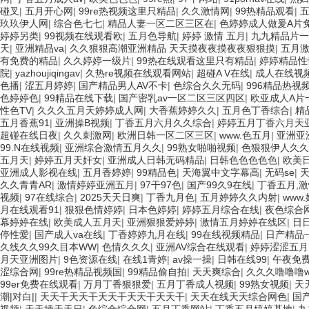
新材料呼吸阻力測(cè)試儀
碰叉
|
五月开心网
|
99re热视频这里只精品
|
久久激情网
|
99热精品观看
|
玖玖伊人网
|
综合色七七
|
精品人妻一区二区三区在
|
色婷婷成人做爰A片
婷婷另类
|
99视频在线观看欧
|
五月色导航
|
婷婷 激情 五月
|
九九精品片一
天
|
亚洲精品va
|
久久狠狠高潮亚洲精品 天天摸夜夜摸夜夜狠狠摸
|
五月
有免费的精品
|
久久婷婷一级片
|
99热在线观看这里只有精品
|
婷婷精品性
院
|
yazhoujiqingav
|
久热re视频在线观看网站
|
超碰A V在线
|
成人在线视
色播
|
涩五月婷婷
|
国产精品男人AV不卡
|
色综合久久无码
|
996精品热视
色婷婷色
|
99精品在线下载
|
国产密乳av一区二区三区四区
|
欧亚成人A片
性色TV
|
久久久五月天婷婷成人网
|
大香蕉婷婷久久
|
五月色丁香综合
|
精
五月香蕉91
|
亚洲操B视频
|
丁香五月六月久久综合
|
婷婷五月丁香六月天
超碰在线日夜
|
久久刺激网
|
欧洲日韩一区二区三区
|
www.色五月
|
亚洲亚
99.N在线视频
|
亚洲综合激情五月久久
|
99熟女啪啪视频
|
色狠狠伊人久久
五月天
|
婷婷五月天奸女
|
亚洲成人日韩无码精品
|
日韩色色色色色
|
欧美日
亚洲成人影视在线
|
五月香婷婷
|
99精品色
|
天海翼中文字幕高
|
无码se
|
久久青青AR
|
激情婷婷亚洲五月
|
97干97色
|
国产99久9在线
|
丁香五月,
视频
|
97在线综合
|
2025天天日爽
|
丁香九月色
|
五月婷婷久久内射
|
www
月在线观看91
|
狠狠色情婷婷
|
日本色婷婷
|
婷婷五月综合在线
|
夜色综合
幕婷婷在线
|
欧美成人五月天
|
亚洲狠狠爱婷婷
|
激情五月婷婷在线区
|
日
停性愛
|
国产成人va在线
|
丁香婷婷九月在线
|
99在线视频精品
|
日产精品
久线久久99久目本WW
|
色情久久久
|
亚洲AV综合在线观看
|
婷婷涩涩五月
月天亚洲图片
|
9色资源在线
|
在线1青婷
|
av操一操
|
日韩在线99
|
午夜免
涩综合网
|
99re热精品视频国
|
99精品偷自拍
|
天天爽综合
|
久久久噜噜噜w
99er免费在线观看
|
万月丁香狠狠爱
|
五月丁香成人视频
|
99熟女视频
|
天
潮|对白|
|
天天干天天干天天干天天干天天干
|
天天在线天天综合网色
|
国