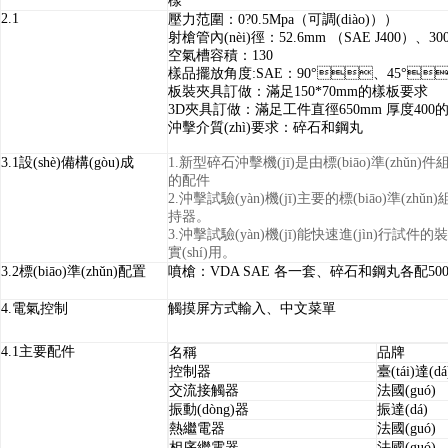
樣
2.1
壓力范圍
：
0
?
0.5Mpa
（可調(diào)）
）
射槍管內(nèi)徑
：
52.6mm
（
SAE J400
）、
30
空氣槽容積
：
130
樣品擺放角度
:SAE
：
90°
、
45°

板裝夾具訂做：滿足
150*70mm
的樣板要求
3D
夾具訂做：滿足工件直徑
650mm
厚度
400
的
沖擊介質(zhì)要求
：
碎石和鋼丸
3.1
設(shè)備構(gòu)成
1.
新型碎石沖擊機(jī)是由標(biāo)準(zhǔn
的配件
2.
沖擊試驗(yàn)機(jī)主要的標(biāo)準(
持器。
3.
沖擊試驗(yàn)機(jī)能快速進(jìn)行
實(shí)用。
3.2
標(biāo)準(zhǔn)配置
噴槍：
VDA SAE
各一套、碎石和鋼丸各配
50
4.
電氣控制
觸摸屏方式輸入、中文菜單
4.1
主要配件
名稱
品牌
控制器
臺(tái)達(dá
交流接觸器
法國(guó)
振動(dòng)器
振達(dá)
熱繼電器
法國(guó)
相序繼電器
法國(guó)