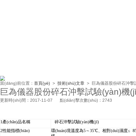
當(dāng)前位置：
首頁(yè)
>
技術(shù)文章
>
巨為儀器股份碎石沖擊試驗(
巨為儀器股份碎石沖擊試驗(yàn)機(j
更新時(shí)間：2017-11-07 點(diǎn)擊次數(shù)：2743
1
產(chǎn)品名稱
碎石沖擊試驗(yàn)機(jī)
2
性能指標(biāo)
環(huán)境溫度為
5
～
35
℃、相對(duì)濕度≤
8