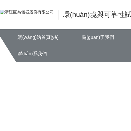
香蕉视频污下载_香蕉911APP黄
環(huán)境與可靠性試
網(wǎng)站首頁(yè)
關(guān)于我們
聯(lián)系我們