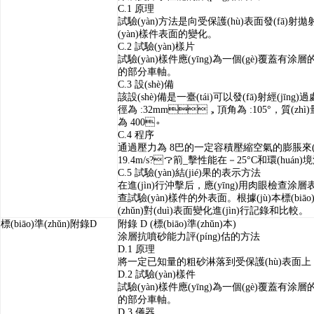
C.1
原理
試驗(yàn)方法是向受保護(hù)表面發(fā
(yàn)樣件表面的變化。
C.2
試驗(yàn)樣片
試驗(yàn)樣件應(yīng)為一個(gè)覆蓋有
的部分車軸。
C.3
設(shè)備
該設(shè)備是一臺(tái)可以發(fā)射經(jī
徑為
:32mm
，頂角為
:105°
，質(zhì
為
400
。
C.4
程序
通過壓力為
8
巴的一定容積壓縮空氣的膨脹來(lái
19.4m/s
?？箾_擊性能在－
25°C
和環(huán)境溫
C.5
試驗(yàn)結(jié)果的表示方法
在進(jìn)行沖擊后，應(yīng)用肉眼檢查涂
查試驗(yàn)樣件的外表面。根據(jù)本標(biāo)
(zhǔn)對(duì)表面變化進(jìn)行記錄和比較。
標(biāo)準(zhǔn)附錄
D
附錄
D (
標(biāo)準(zhǔn)本
)
涂層抗噴砂能力評(píng)估的方法
D.1
原理
將一定已知量的粗砂淋落到受保護(hù)表面上
D.2
試驗(yàn)樣件
試驗(yàn)樣件應(yīng)為一個(gè)覆蓋有
的部分車軸。
D.3
儀器