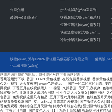
公司介紹
步入式試驗(yàn)室系列
榮譽(yù)資質(zhì)
鹽霧腐蝕試驗(yàn)箱系列
恒溫恒濕試驗(yàn)箱系列
快速溫度變化試驗(yàn)箱系列
冷熱沖擊試驗(yàn)箱系列
氙燈耐氣候試驗(yàn)箱系列
紫外耐氣候試驗(yàn)箱系列
版權(quán)所有©2026 浙江巨為儀器股份有限公司
備案號(hào
臭氧老化試驗(yàn)箱系列
化工儀器網(wǎng)
高低溫試驗(yàn)箱系列
感谢您访问我们的网站，您可能还对以下资源感兴趣：
高溫烤箱系列
香蕉视频污下载_香蕉911APP黄色视频_在线免费香蕉视频_香蕉黄色视
久久小视频
|
天天夜夜爽
|
www.色婷婷.com
|
国产一区二区三区影院
|
变态
步入式恒溫恒濕試驗(yàn)室系列
网视频
|
丁香五月在线视频黑人
|
99操逼
|
久操香蕉
|
天天干,夜夜爽
|
色噜
培養(yǎng)箱系列
线蜜臀悦色
|
亚洲亚洲人成综合网络
|
性生生活大片又黄又
|
99热网站
|
久
色香蕉
|
免费视频这里只有精品
|
五月丁香六月婷婷亚洲
|
色综色五月天婷
力學(xué)類試驗(yàn)設(shè)備系列
站观看免费欧洲国产
|
立川无码av
|
青青草性爱视频
|
国产激情久久久
|
99
香免费观看
|
婷婷综合五月天激情
|
婷婷六月综合在线
|
亚洲激情综合五月
汽車專用環(huán)境試驗(yàn)箱系列
合
|
丁香五月电影
|
国产黄色大片
|
91丨九色丨白浆秘
|
视频这里只有精品
|