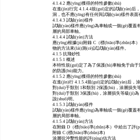
4.1.4.2
應(yīng)獲得的特性參數(shù)
在進(jìn)行完
4.1.4.4
規(guī)定的試驗(yàn)后，
洞，也不應(yīng)有任何與試驗(yàn)樣件表面有
4.1.4.3
試驗(yàn)樣件
試驗(yàn)樣件應(yīng)為車軸或一個(gè)覆蓋有需
層的局部車軸。
4.1.4.4
試驗(yàn)方法
應(yīng)根據(jù)附錄
C
（標(biāo)準(zhǔn
物的方法來(lái)測(cè)試試驗(yàn)樣件。
4.1.5
抗飛砂性
4.1.5.1
概述
本特性規(guī)定了為了保護(hù)車軸免于由于重
的防護(hù)能力。
4.1.5.2
應(yīng)獲得的特性參數(shù)
在進(jìn)行
4.1.5.4
規(guī)定的試驗(yàn)后
對(duì)于類別
1
和類別
2
保護(hù)，涂層損失等級
對(duì)于類別
3
保護(hù)，涂層損失等級(jí)為
說(shuō)明。
4.1.5.3
試驗(yàn)樣件
試驗(yàn)樣件應(yīng)為車軸或一個(gè)覆蓋有需
層的局部車軸。
4.1.5.4
試驗(yàn)方法
在附錄
D
（標(biāo)準(zhǔn)本）中給出了評(
附錄
C (
標(biāo)準(zhǔn)本
)
涂層抗沖擊性能的評(píng)估方法